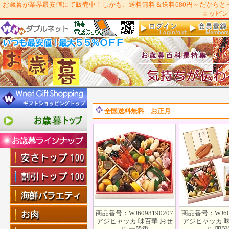
お歳暮が業界最安値にて販売中！しかも、送料無料＆送料680円～だからとっ
ョッピン
全国送料無料 お正月
商品番号：WJ6098190207
商品番号：WJ609
アジヒャッカ 味百華 おせ
アジヒャッカ 