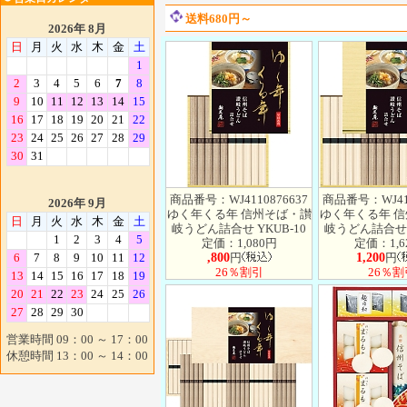
送料680円～
2026年 8月
日
月
火
水
木
金
土
1
2
3
4
5
6
7
8
9
10
11
12
13
14
15
16
17
18
19
20
21
22
23
24
25
26
27
28
29
30
31
商品番号：WJ4110876637
商品番号：WJ411
2026年 9月
ゆく年くる年 信州そば・讃
ゆく年くる年 
日
月
火
水
木
金
土
岐うどん詰合せ YKUB-10
岐うどん詰合せ Y
1
2
3
4
5
定価：1,080円
定価：1,6
6
7
8
9
10
11
12
,800
円
1,200
円
26％割引
26％割
13
14
15
16
17
18
19
20
21
22
23
24
25
26
27
28
29
30
営業時間 09：00 ～ 17：00
休憩時間 13：00 ～ 14：00