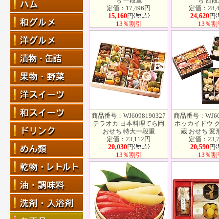
ち 一段重
ち 四段
定価：17,496円
定価：28,
15,160
円
24,620
円
13％割引
13％割
商品番号：WJ6098190327
商品番号：WJ609
テラオカ 日本料理てら岡
ホッカイドウ 
おせち 特大一段重
蔵 おせち 変
定価：23,112円
定価：23,
20,030
円
20,590
円
13％割引
13％割