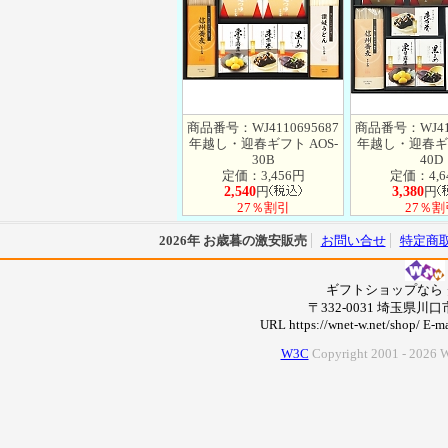
商品番号：WJ4110695687
商品番号：WJ411
年越し・迎春ギフト AOS-
年越し・迎春ギフ
30B
40D
定価：3,456円
定価：4,6
2,540
円
3,380
円
27％割引
27％割
2026年 お歳暮の激安販売
お問い合せ
特定商
ギフトショップなら
〒332-0031 埼玉県川口市
URL https://wnet-w.net/shop/ E-m
W3C
Copyright 2001 -
2026 W