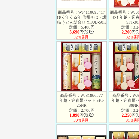
商品番号：WJ4110695417
商品番号：WJ619
ゆく年くる年 信州そば・讃
ﾖｼｲ 年越・迎
岐うどん詰合せ YKUB-50K
SFT-3
定価：5,400円
定価：3,2
3,690
円
2,200
円
32％割引
32％割
商品番号：WJ81866577
商品番号：WJ81
年越・迎春麺セット SFT-
年越・迎春麺セッ
25NR
30NR
定価：2,700円
定価：3,2
1,890
円
2,250
円
30％割引
31％割