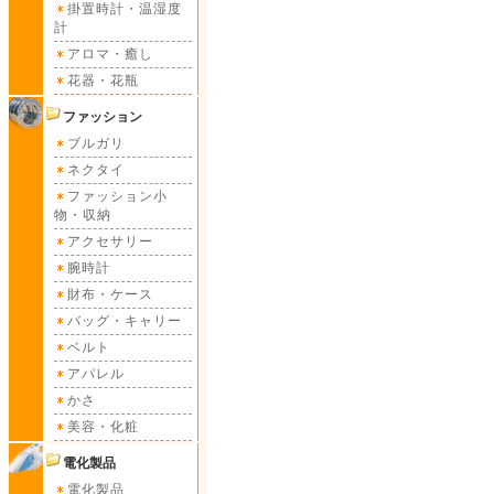
掛置時計・温湿度
計
アロマ・癒し
花器・花瓶
ファッション
ブルガリ
ネクタイ
ファッション小
物・収納
アクセサリー
腕時計
財布・ケース
バッグ・キャリー
ベルト
アパレル
かさ
美容・化粧
電化製品
電化製品