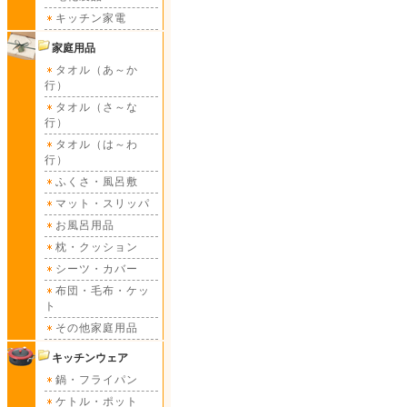
キッチン家電
家庭用品
タオル（あ～か
行）
タオル（さ～な
行）
タオル（は～わ
行）
ふくさ・風呂敷
マット・スリッパ
お風呂用品
枕・クッション
シーツ・カバー
布団・毛布・ケッ
ト
その他家庭用品
キッチンウェア
鍋・フライパン
ケトル・ポット