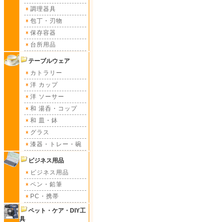
調理器具
包丁・刃物
保存容器
台所用品
テーブルウェア
カトラリー
洋 カップ
洋 ソーサー
和 湯呑・コップ
和 皿・鉢
グラス
漆器・トレー・碗
ビジネス用品
ビジネス用品
ペン・鉛筆
PC・携帯
ペット・ケア・DIY工
具