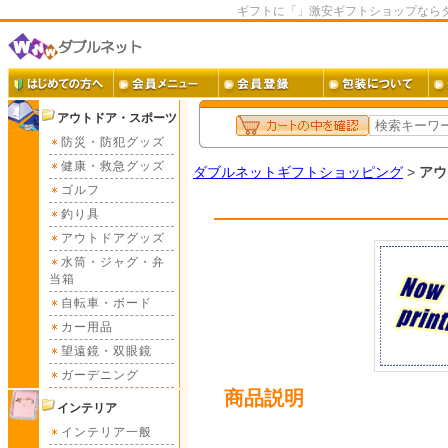
ギフトに「」激安ギフトショップなら
アウトドア・スポーツ
防災・防犯グッズ
健康・救急グッズ
ダブルネットギフトショッピング
>
アウ
ゴルフ
釣り具
アウトドアグッズ
水筒・ジャグ・弁
当箱
自転車・ボード
カー用品
望遠鏡・双眼鏡
ガーデニング
商品説明
インテリア
インテリア一般