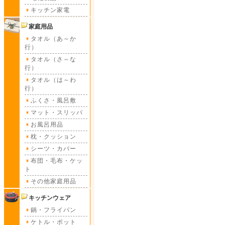
キッチン家電
家庭用品
タオル（あ～か
行）
タオル（さ～な
行）
タオル（は～わ
行）
ふくさ・風呂敷
マット・スリッパ
お風呂用品
枕・クッション
シーツ・カバー
布団・毛布・ケッ
ト
その他家庭用品
キッチンウェア
鍋・フライパン
ケトル・ポット