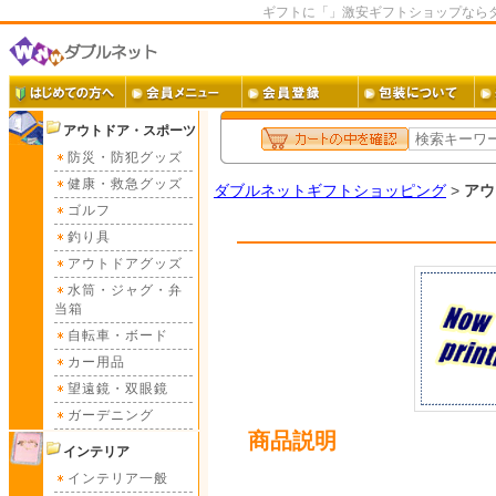
ギフトに「」激安ギフトショップなら
アウトドア・スポーツ
防災・防犯グッズ
健康・救急グッズ
ダブルネットギフトショッピング
>
アウ
ゴルフ
釣り具
アウトドアグッズ
水筒・ジャグ・弁
当箱
自転車・ボード
カー用品
望遠鏡・双眼鏡
ガーデニング
商品説明
インテリア
インテリア一般