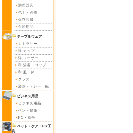
調理器具
包丁・刃物
保存容器
台所用品
テーブルウェア
カトラリー
洋 カップ
洋 ソーサー
和 湯呑・コップ
和 皿・鉢
グラス
漆器・トレー・碗
ビジネス用品
ビジネス用品
ペン・鉛筆
PC・携帯
ペット・ケア・DIY工
具