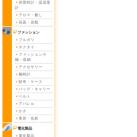
掛置時計・温湿度
計
アロマ・癒し
花器・花瓶
ファッション
ブルガリ
ネクタイ
ファッション小
物・収納
アクセサリー
腕時計
財布・ケース
バッグ・キャリー
ベルト
アパレル
かさ
美容・化粧
電化製品
電化製品