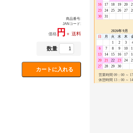
商品番号:
JANコード:
円
＋ 送料
価格
数量