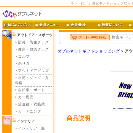
ギフトに「」激安ギフトショップなら
アウトドア・スポーツ
防災・防犯グッズ
健康・救急グッズ
ダブルネットギフトショッピング
>
アウ
ゴルフ
釣り具
アウトドアグッズ
水筒・ジャグ・弁
当箱
自転車・ボード
カー用品
望遠鏡・双眼鏡
ガーデニング
商品説明
インテリア
インテリア一般