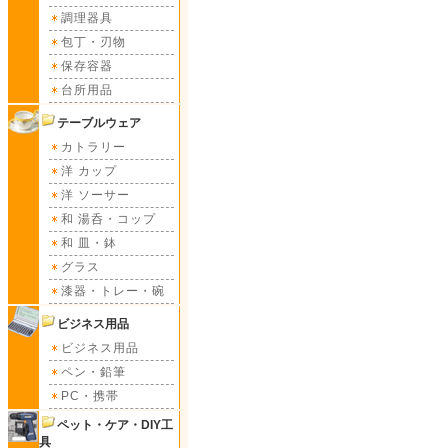
調理器具
包丁・刃物
保存容器
台所用品
テーブルウェア
カトラリー
洋 カップ
洋 ソーサー
和 湯呑・コップ
和 皿・鉢
グラス
漆器・トレー・碗
ビジネス用品
ビジネス用品
ペン・鉛筆
PC・携帯
ペット・ケア・DIY工
具