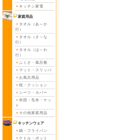
キッチン家電
家庭用品
タオル（あ～か
行）
タオル（さ～な
行）
タオル（は～わ
行）
ふくさ・風呂敷
マット・スリッパ
お風呂用品
枕・クッション
シーツ・カバー
布団・毛布・ケッ
ト
その他家庭用品
キッチンウェア
鍋・フライパン
ケトル・ポット