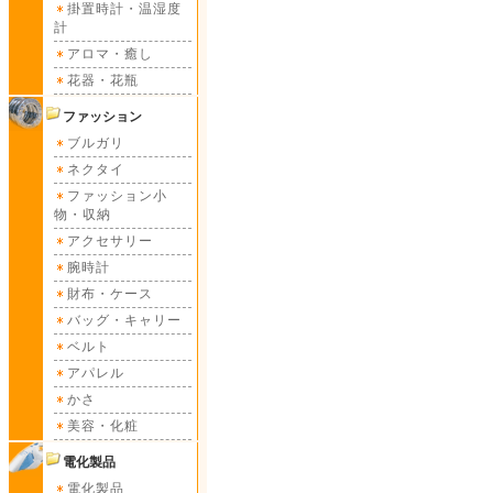
掛置時計・温湿度
計
アロマ・癒し
花器・花瓶
ファッション
ブルガリ
ネクタイ
ファッション小
物・収納
アクセサリー
腕時計
財布・ケース
バッグ・キャリー
ベルト
アパレル
かさ
美容・化粧
電化製品
電化製品