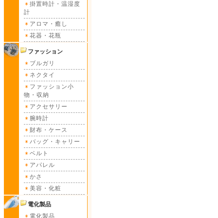
掛置時計・温湿度
計
アロマ・癒し
花器・花瓶
ファッション
ブルガリ
ネクタイ
ファッション小
物・収納
アクセサリー
腕時計
財布・ケース
バッグ・キャリー
ベルト
アパレル
かさ
美容・化粧
電化製品
電化製品