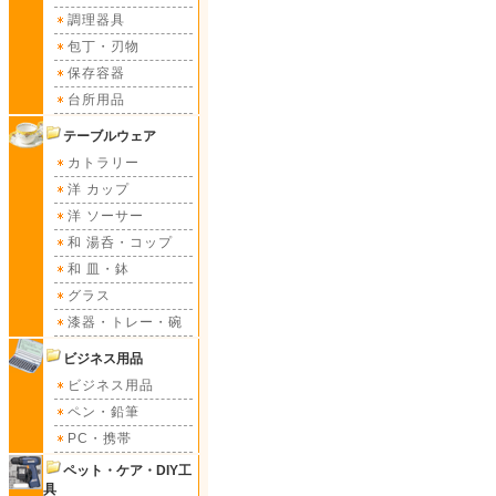
調理器具
包丁・刃物
保存容器
台所用品
テーブルウェア
カトラリー
洋 カップ
洋 ソーサー
和 湯呑・コップ
和 皿・鉢
グラス
漆器・トレー・碗
ビジネス用品
ビジネス用品
ペン・鉛筆
PC・携帯
ペット・ケア・DIY工
具