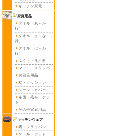
キッチン家電
家庭用品
タオル（あ～か
行）
タオル（さ～な
行）
タオル（は～わ
行）
ふくさ・風呂敷
マット・スリッパ
お風呂用品
枕・クッション
シーツ・カバー
布団・毛布・ケッ
ト
その他家庭用品
キッチンウェア
鍋・フライパン
ケトル・ポット