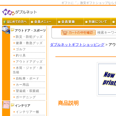
ギフトに「」激安ギフトショップなら
アウトドア・スポーツ
防災・防犯グッズ
健康・救急グッズ
ダブルネットギフトショッピング
>
アウ
ゴルフ
釣り具
アウトドアグッズ
水筒・ジャグ・弁
当箱
自転車・ボード
カー用品
望遠鏡・双眼鏡
ガーデニング
商品説明
インテリア
インテリア一般