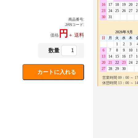
商品番号:
JANコード:
円
＋ 送料
価格
数量