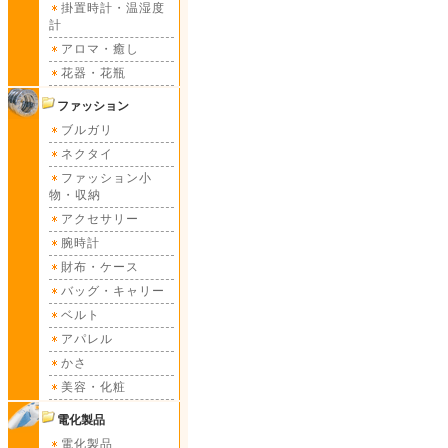
掛置時計・温湿度
計
アロマ・癒し
花器・花瓶
ファッション
ブルガリ
ネクタイ
ファッション小
物・収納
アクセサリー
腕時計
財布・ケース
バッグ・キャリー
ベルト
アパレル
かさ
美容・化粧
電化製品
電化製品