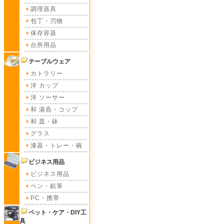
調理器具
包丁・刃物
保存容器
台所用品
テーブルウェア
カトラリー
洋 カップ
洋 ソーサー
和 湯呑・コップ
和 皿・鉢
グラス
漆器・トレー・碗
ビジネス用品
ビジネス用品
ペン・鉛筆
PC・携帯
ペット・ケア・DIY工
具