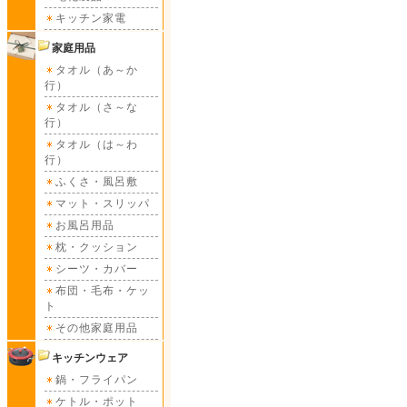
キッチン家電
家庭用品
タオル（あ～か
行）
タオル（さ～な
行）
タオル（は～わ
行）
ふくさ・風呂敷
マット・スリッパ
お風呂用品
枕・クッション
シーツ・カバー
布団・毛布・ケッ
ト
その他家庭用品
キッチンウェア
鍋・フライパン
ケトル・ポット