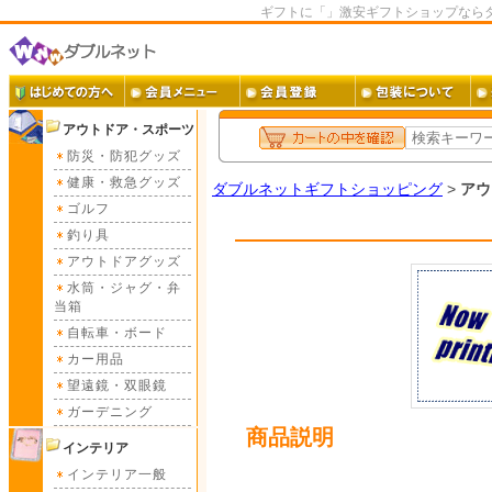
ギフトに「」激安ギフトショップなら
アウトドア・スポーツ
防災・防犯グッズ
健康・救急グッズ
ダブルネットギフトショッピング
>
アウ
ゴルフ
釣り具
アウトドアグッズ
水筒・ジャグ・弁
当箱
自転車・ボード
カー用品
望遠鏡・双眼鏡
ガーデニング
商品説明
インテリア
インテリア一般