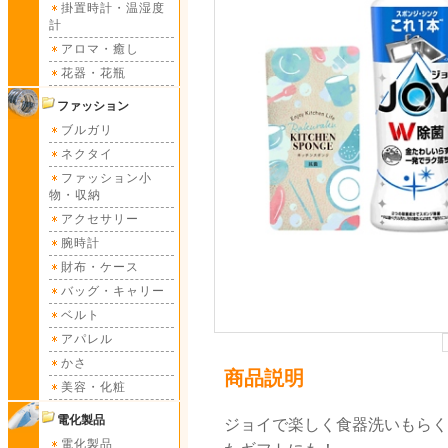
掛置時計・温湿度
計
アロマ・癒し
花器・花瓶
ファッション
ブルガリ
ネクタイ
ファッション小
物・収納
アクセサリー
腕時計
財布・ケース
バッグ・キャリー
ベルト
アパレル
かさ
商品説明
美容・化粧
電化製品
ジョイで楽しく食器洗いもらく
電化製品