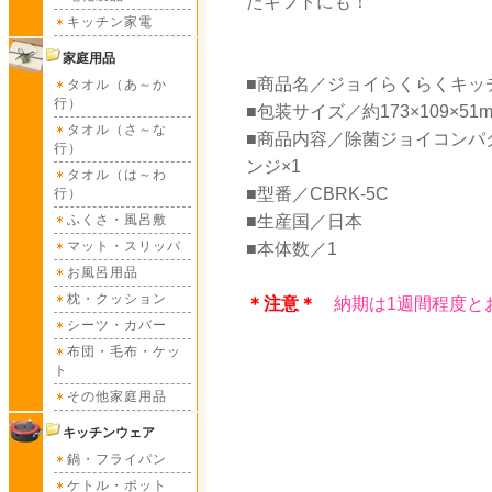
たギフトにも！
キッチン家電
家庭用品
■商品名／ジョイらくらくキッ
タオル（あ～か
行）
■包装サイズ／約173×109×51
タオル（さ～な
■商品内容／除菌ジョイコンパクト
行）
ンジ×1
タオル（は～わ
■型番／CBRK-5C
行）
ふくさ・風呂敷
■生産国／日本
マット・スリッパ
■本体数／1
お風呂用品
枕・クッション
＊注意＊
納期は1週間程度と
シーツ・カバー
布団・毛布・ケッ
ト
その他家庭用品
キッチンウェア
鍋・フライパン
ケトル・ポット