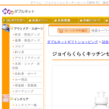
ギフトに「ジョイらくらくキッチンセット CBRK-5C」激
アウトドア・スポーツ
防災・防犯グッズ
健康・救急グッズ
ダブルネットギフトショッピング
>
詰合
ゴルフ
釣り具
ジョイらくらくキッチンセッ
アウトドアグッズ
水筒・ジャグ・弁
当箱
自転車・ボード
カー用品
望遠鏡・双眼鏡
ガーデニング
インテリア
インテリア一般