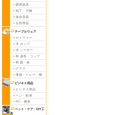
調理器具
包丁・刃物
保存容器
台所用品
テーブルウェア
カトラリー
洋 カップ
洋 ソーサー
和 湯呑・コップ
和 皿・鉢
グラス
漆器・トレー・碗
ビジネス用品
ビジネス用品
ペン・鉛筆
PC・携帯
ペット・ケア・DIY工
具