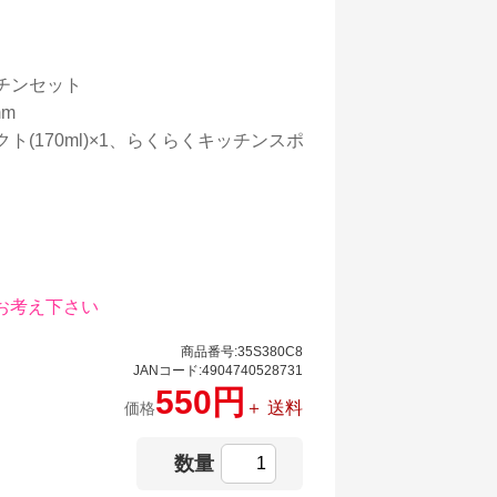
チンセット
mm
(170ml)×1、らくらくキッチンスポ
お考え下さい
商品番号:35S380C8
JANコード:4904740528731
550円
＋ 送料
価格
数量