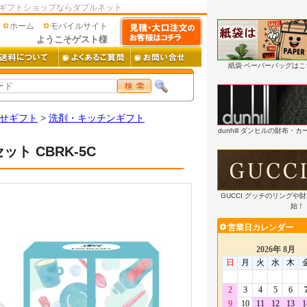
安ギフトショップならダブルネット
ホーム
モバイルサイト
ようこそゲスト様
紙袋 ペーパーバッグは
せギフト
>
洗剤・キッチンギフト
dunhill ダンヒルの財布
ト CBRK-5C
GUCCI グッチのリングや
始！