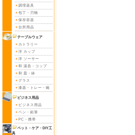
調理器具
包丁・刃物
保存容器
台所用品
テーブルウェア
カトラリー
洋 カップ
洋 ソーサー
和 湯呑・コップ
和 皿・鉢
グラス
漆器・トレー・碗
ビジネス用品
ビジネス用品
ペン・鉛筆
PC・携帯
ペット・ケア・DIY工
具