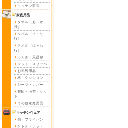
キッチン家電
家庭用品
タオル（あ～か
行）
タオル（さ～な
行）
タオル（は～わ
行）
ふくさ・風呂敷
マット・スリッパ
お風呂用品
枕・クッション
シーツ・カバー
布団・毛布・ケッ
ト
その他家庭用品
キッチンウェア
鍋・フライパン
ケトル・ポット