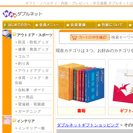
ギフト・ノベルティ・内祝・プレゼント・中元歳暮 ダブルネット
アウトドア・スポーツ
防災・防犯グッズ
健康・救急グッズ
ゴルフ
釣り具
アウトドアグッズ
水筒・ジャグ・弁
当箱
自転車・ボード
カー用品
望遠鏡・双眼鏡
ガーデニング
インテリア
ダブルネットギフトショッピング
>
その
インテリア一般