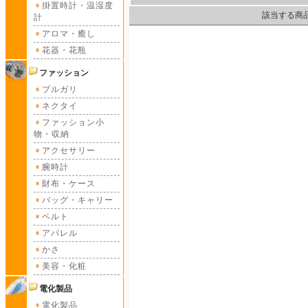
掛置時計・温湿度
該当する商
計
アロマ・癒し
花器・花瓶
ファッション
ブルガリ
ネクタイ
ファッション小
物・収納
アクセサリー
腕時計
財布・ケース
バッグ・キャリー
ベルト
アパレル
かさ
美容・化粧
電化製品
電化製品