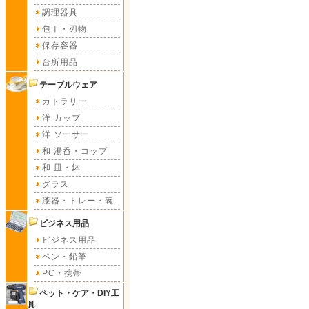
調理器具
包丁・刃物
保存容器
台所用品
テーブルウェア
カトラリー
洋 カップ
洋 ソーサー
和 湯呑・コップ
和 皿・鉢
グラス
漆器・トレー・碗
ビジネス用品
ビジネス用品
ペン・鉛筆
PC・携帯
ペット・ケア・DIY工
具