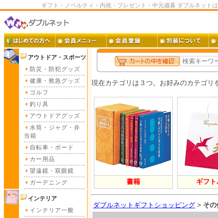
ギフト・ノベルティ・内祝・プレゼント・中元歳暮 ダブルネット
アウトドア・スポーツ
防災・防犯グッズ
健康・救急グッズ
ゴルフ
釣り具
アウトドアグッズ
水筒・ジャグ・弁
当箱
自転車・ボード
カー用品
望遠鏡・双眼鏡
ガーデニング
インテリア
ダブルネットギフトショッピング
>
その
インテリア一般