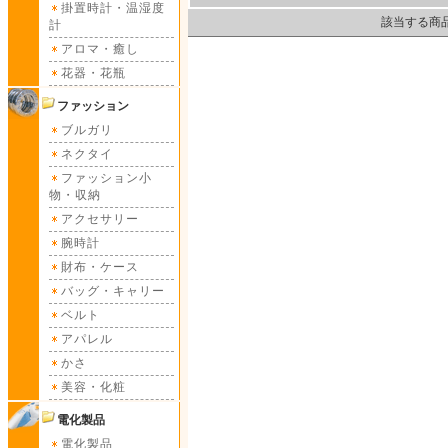
掛置時計・温湿度
該当する商
計
アロマ・癒し
花器・花瓶
ファッション
ブルガリ
ネクタイ
ファッション小
物・収納
アクセサリー
腕時計
財布・ケース
バッグ・キャリー
ベルト
アパレル
かさ
美容・化粧
電化製品
電化製品