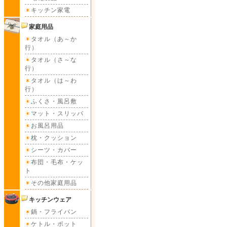
キッチン家電
家庭用品
タオル（あ～か
行）
タオル（さ～な
行）
タオル（は～わ
行）
ふくさ・風呂敷
マット・スリッパ
お風呂用品
枕・クッション
シーツ・カバー
布団・毛布・ケッ
ト
その他家庭用品
キッチンウェア
鍋・フライパン
ケトル・ポット