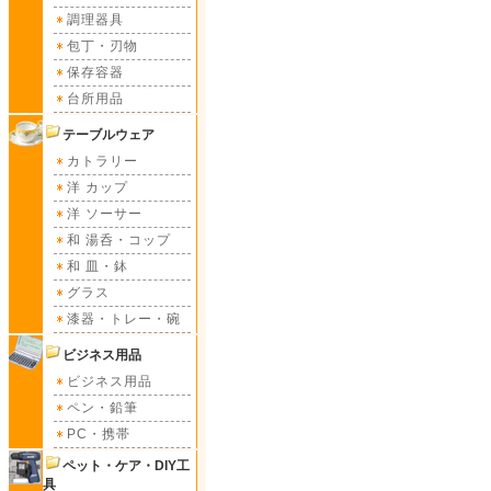
調理器具
包丁・刃物
保存容器
台所用品
テーブルウェア
カトラリー
洋 カップ
洋 ソーサー
和 湯呑・コップ
和 皿・鉢
グラス
漆器・トレー・碗
ビジネス用品
ビジネス用品
ペン・鉛筆
PC・携帯
ペット・ケア・DIY工
具