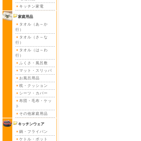
キッチン家電
家庭用品
タオル（あ～か
行）
タオル（さ～な
行）
タオル（は～わ
行）
ふくさ・風呂敷
マット・スリッパ
お風呂用品
枕・クッション
シーツ・カバー
布団・毛布・ケッ
ト
その他家庭用品
キッチンウェア
鍋・フライパン
ケトル・ポット