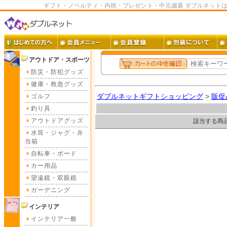
ギフト・ノベルティ・内祝・プレゼント・中元歳暮 ダブルネット
アウトドア・スポーツ
防災・防犯グッズ
健康・救急グッズ
ダブルネットギフトショッピング
>
販促
ゴルフ
釣り具
アウトドアグッズ
該当する商
水筒・ジャグ・弁
当箱
自転車・ボード
カー用品
望遠鏡・双眼鏡
ガーデニング
インテリア
インテリア一般