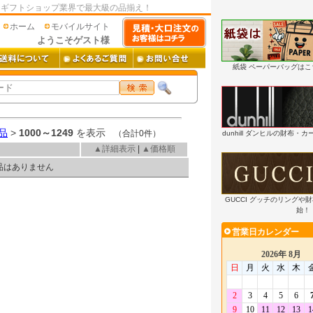
はギフトショップ業界で最大級の品揃え！
ホーム
モバイルサイト
ようこそゲスト様
紙袋 ペーパーバッグは
品
>
1000～1249
を表示
（合計0件）
dunhill ダンヒルの財布
▲詳細表示
|
▲価格順
品はありません
GUCCI グッチのリングや
始！