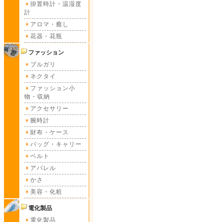
掛置時計・温湿度
計
アロマ・癒し
花器・花瓶
ファッション
ブルガリ
ネクタイ
ファッション小
物・収納
アクセサリー
腕時計
財布・ケース
バッグ・キャリー
ベルト
アパレル
かさ
美容・化粧
電化製品
電化製品