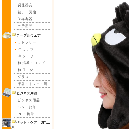
調理器具
包丁・刃物
保存容器
台所用品
テーブルウェア
カトラリー
洋 カップ
洋 ソーサー
和 湯呑・コップ
和 皿・鉢
グラス
漆器・トレー・碗
ビジネス用品
ビジネス用品
ペン・鉛筆
PC・携帯
ペット・ケア・DIY工
具