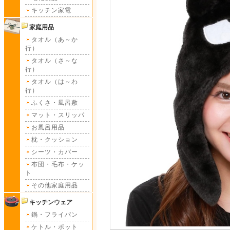
キッチン家電
家庭用品
タオル（あ～か
行）
タオル（さ～な
行）
タオル（は～わ
行）
ふくさ・風呂敷
マット・スリッパ
お風呂用品
枕・クッション
シーツ・カバー
布団・毛布・ケッ
ト
その他家庭用品
キッチンウェア
鍋・フライパン
ケトル・ポット