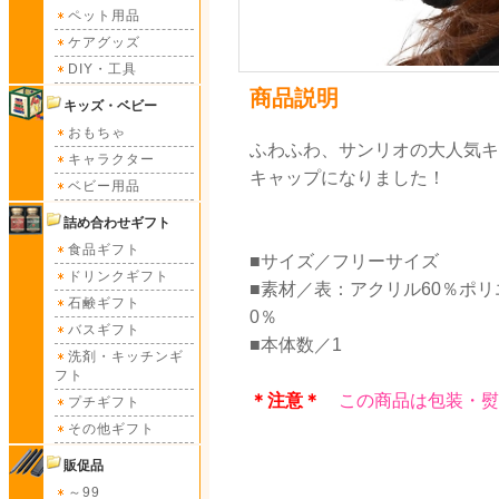
ペット用品
ケアグッズ
DIY・工具
商品説明
キッズ・ベビー
おもちゃ
ふわふわ、サンリオの大人気キ
キャラクター
キャップになりました！
ベビー用品
詰め合わせギフト
食品ギフト
■サイズ／フリーサイズ
ドリンクギフト
■素材／表：アクリル60％ポリ
石鹸ギフト
0％
バスギフト
■本体数／1
洗剤・キッチンギ
フト
＊注意＊
この商品は包装・熨
プチギフト
その他ギフト
販促品
～99