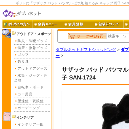
ギフトに「サザック バッド バツマル ばつ丸 着ぐるみ キャップ 帽子 SA
アウトドア・スポーツ
防災・防犯グッズ
健康・救急グッズ
ダブルネットギフトショッピング
>
ダブ
ゴルフ
ー
>
釣り具
アウトドアグッズ
サザック バッド バツマル
水筒・ジャグ・弁
子 SAN-1724
当箱
自転車・ボード
カー用品
望遠鏡・双眼鏡
ガーデニング
インテリア
インテリア一般