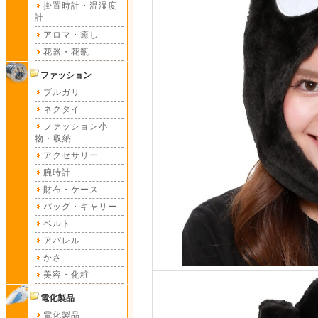
掛置時計・温湿度
計
アロマ・癒し
花器・花瓶
ファッション
ブルガリ
ネクタイ
ファッション小
物・収納
アクセサリー
腕時計
財布・ケース
バッグ・キャリー
ベルト
アパレル
かさ
美容・化粧
電化製品
電化製品